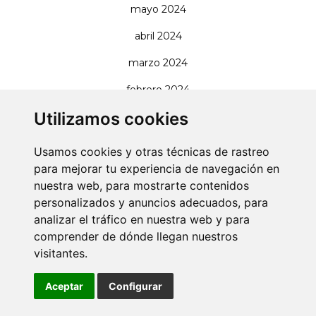
mayo 2024
abril 2024
marzo 2024
febrero 2024
Utilizamos cookies
enero 2024
diciembre 2023
Usamos cookies y otras técnicas de rastreo
para mejorar tu experiencia de navegación en
noviembre 2023
nuestra web, para mostrarte contenidos
octubre 2023
personalizados y anuncios adecuados, para
analizar el tráfico en nuestra web y para
septiembre 2023
comprender de dónde llegan nuestros
junio 2023
visitantes.
mayo 2023
Aceptar
Configurar
abril 2023