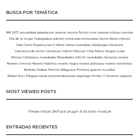
BUSCA POR TEMÁTICA
8M
2017
actualidad
adaptacion
avance
ciencia ficción
cine
clasicos
criticas
cuentos
Día de la mujer trabajadora
edicion
entrevista
entrevistas
Gema Nieto
infantil
José Calvo Poyato
juvenil
libros
Libros ilustrados
Libróscopo
literatura
Literatura de terror
Literatura infantil
Manuel Vilas
Mario Vargas LLosa
Mircea Cărtărescu
novedades
Novedades infantil
novedades literarias
novela
Novela criminal
Novela histórica
novela negra
novela policiaca
novela romántica
Novelas
Ordesa
Premio Alfaguara
Primera guerra mundial
Rafael Ruiz Pleguezuelos
recomendaciones
reportaje
thriller
Y llovieron pájaros
MOST VIEWED POSTS
Please install JetPack plugin & its stats module
ENTRADAS RECIENTES