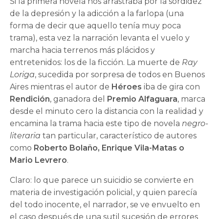
Si la primera novela nos arrastraba por la sordidez
de la depresión y la adicción a la farlopa (una
forma de decir que aquello tenía muy poca
trama), esta vez la narración levanta el vuelo y
marcha hacia terrenos más plácidos y
entretenidos: los de la ficción. La muerte de
Ray
Loriga
, sucedida por sorpresa de todos en Buenos
Aires mientras el autor de
Héroes
iba de gira con
Rendición
, ganadora del
Premio Alfaguara
, marca
desde el minuto cero la distancia con la realidad y
encamina la trama hacia este tipo de novela
negro-
literaria
tan particular, característico de autores
como
Roberto Bolaño, Enrique Vila-Matas o
Mario Levrero
.
Claro: lo que parece un suicidio se convierte en
materia de investigación policial, y quien parecía
del todo inocente, el narrador, se ve envuelto en
el caso después de una sutil sucesión de errores