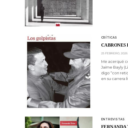
CRÍTICAS
CABRONES 
25 FEBRERO, 2026
Me acerqué co
Jaime Bayly (Li
digo “con reti
en su carrera l
ENTREVISTAS
FERNANDA 