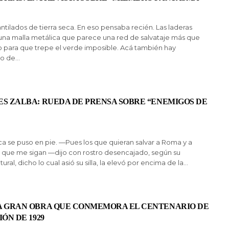
antilados de tierra seca. En eso pensaba recién. Las laderas
una malla metálica que parece una red de salvataje más que
o para que trepe el verde imposible. Acá también hay
ro de…
S ZALBA: RUEDA DE PRENSA SOBRE “ENEMIGOS DE
ca se puso en pie. —Pues los que quieran salvar a Roma y a
, que me sigan —dijo con rostro desencajado, según su
atural, dicho lo cual asió su silla, la elevó por encima de la…
A GRAN OBRA QUE CONMEMORA EL CENTENARIO DE
IÓN DE 1929