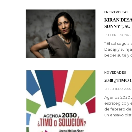
ENTREVISTAS
KIRAN DESA
SUNNY”, SU
14 FEBRERO, 2026
“¡El sol seguí
Dadaji y su hij
beber su té y 
NOVEDADES
2030 ¿TIMO
13 FEBRERO, 2026
Agenda 2030 ¿T
estratégico y e
de febrero de
un ensayo dis