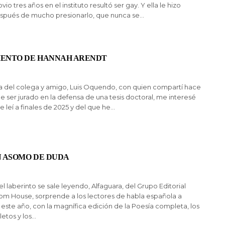
vio tres años en el instituto resultó ser gay. Y ella le hizo
spués de mucho presionarlo, que nunca se…
IENTO DE HANNAH ARENDT
a del colega y amigo, Luis Oquendo, con quien compartí hace
de ser jurado en la defensa de una tesis doctoral, me interesé
e leí a finales de 2025 y del que he…
N ASOMO DE DUDA
l laberinto se sale leyendo, Alfaguara, del Grupo Editorial
m House, sorprende a los lectores de habla española a
ste año, con la magnífica edición de la Poesía completa, los
etos y los…