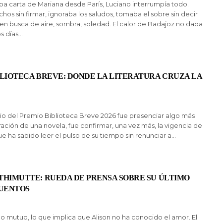
a carta de Mariana desde París, Luciano interrumpía todo.
os sin firmar, ignoraba los saludos, tomaba el sobre sin decir
a en busca de aire, sombra, soledad. El calor de Badajoz no daba
s días…
BLIOTECA BREVE: DONDE LA LITERATURA CRUZA LA
ncio del Premio Biblioteca Breve 2026 fue presenciar algo más
ación de una novela, fue confirmar, una vez más, la vigencia de
e ha sabido leer el pulso de su tiempo sin renunciar a…
THIMUTTE: RUEDA DE PRENSA SOBRE SU ÚLTIMO
CUENTOS
go mutuo, lo que implica que Alison no ha conocido el amor. El