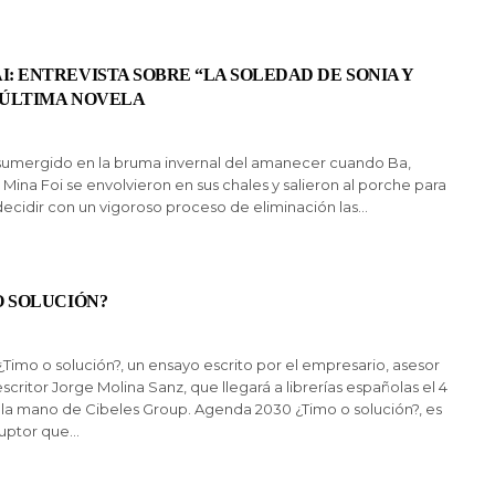
I: ENTREVISTA SOBRE “LA SOLEDAD DE SONIA Y
 ÚLTIMA NOVELA
a sumergido en la bruma invernal del amanecer cuando Ba,
a Mina Foi se envolvieron en sus chales y salieron al porche para
decidir con un vigoroso proceso de eliminación las…
 O SOLUCIÓN?
imo o solución?, un ensayo escrito por el empresario, asesor
scritor Jorge Molina Sanz, que llegará a librerías españolas el 4
 la mano de Cibeles Group. Agenda 2030 ¿Timo o solución?, es
ruptor que…