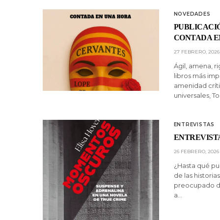
NOVEDADES
PUBLICACIÓ
CONTADA E
27 FEBRERO, 2026
Ágil, amena, ri
libros más im
amenidad crític
universales, To
ENTREVISTAS
ENTREVISTA
26 FEBRERO, 2026
¿Hasta qué pun
de las histori
preocupado du
a…