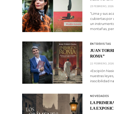
23 FEBRERO, 2026
“Lima y sus ac
cubiertas por 
un instrument
montañas, pe
ENTREVISTAS
JUAN TORRE
ROMA”
22 FEBRERO, 2026
«Escipión Nasi
nuestras leyes
irascibilidad n
NOVEDADES
LA PRIMER
LA EXPOSIC