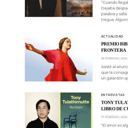
“Cuando llegab
Dejaba despach
palabra y salí
tregua. Alguno
ACTUALIDAD
PREMIO BI
FRONTERA
18 FEBRERO, 2026
Asistir al anu
que la consagr
un galardón qu
ENTREVISTAS
TONY TULA
LIBRO DE 
17 FEBRERO, 2026
“El amor es al