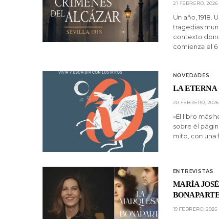
21 FEBRERO, 2026
Un año, 1918. U
tragedias mund
contexto dond
comienza el 6
NOVEDADES
LA ETERNA 
20 FEBRERO, 2026
«El libro más h
sobre él págin
mito, con una 
ENTREVISTAS
MARÍA JOSÉ
BONAPARTE
19 FEBRERO, 2026