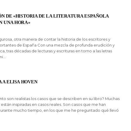
N DE «HISTORIA DE LA LITERATURA ESPAÑOLA
N UNA HORA»
gurosa, otra manera de contar la historia de los escritores y
portantes de España Con una mezcla de profunda erudición y
a, tras décadas de lecturas y escrituras en torno a las letras
ni…
 A ELISA HOVEN
to son realistas los casos que se describen en su libro? Muchas
as están inspiradas en casos reales. Son casos que me han
rante mucho tiempo, en los que me he preguntado qué llevó