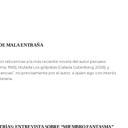
DE MALA ENTRAÑA
n reticencias a la más reciente novela del autor peruano
ma, 1965), titulada Los golpistas (Galaxia Gutenberg, 2026), y
cencias”, no precisamente por el autor, a quien sigo con interés
iteraria…
TRÍAS: ENTREVISTA SOBRE “MIEMBRO FANTASMA”