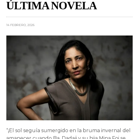
ÚLTIMA NOVELA
14 FEBRERO, 2026
“¡El sol seguía sumergido en la bruma invernal del
amanecer cuando Ba, Dadaji y su hija Mina Foi se