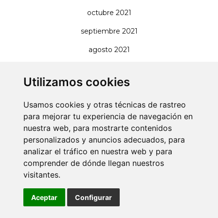
octubre 2021
septiembre 2021
agosto 2021
julio 2021
Utilizamos cookies
junio 2021
Usamos cookies y otras técnicas de rastreo
mayo 2021
para mejorar tu experiencia de navegación en
enero 2021
nuestra web, para mostrarte contenidos
personalizados y anuncios adecuados, para
diciembre 2020
analizar el tráfico en nuestra web y para
octubre 2020
comprender de dónde llegan nuestros
visitantes.
septiembre 2020
agosto 2020
Aceptar
Configurar
julio 2020