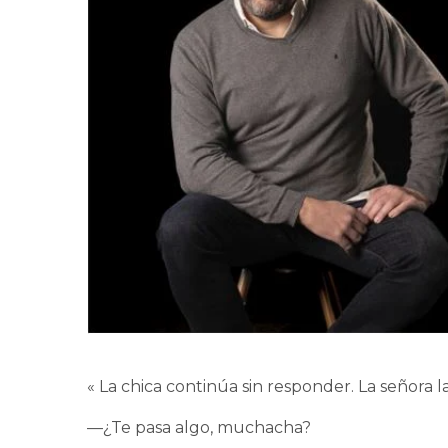
« La chica continúa sin responder. La señora la
—¿Te pasa algo, muchacha?