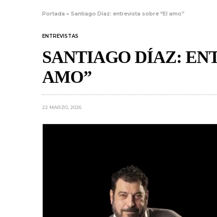
Portada
»
Santiago Díaz: entrevista sobre “El amo”
ENTREVISTAS
SANTIAGO DÍAZ: EN
AMO”
22 MARZO, 2026