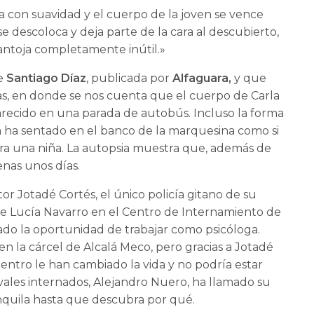
a con suavidad y el cuerpo de la joven se vence
se descoloca y deja parte de la cara al descubierto,
antoja completamente inútil.»
e
Santiago Díaz
, publicada por
Alfaguara,
y que
ías, en donde se nos cuenta que el cuerpo de Carla
arecido en una parada de autobús. Incluso la forma
 la ha sentado en el banco de la marquesina como si
 era una niña. La autopsia muestra que, además de
enas unos días.
tor Jotadé Cortés, el único policía gitano de su
nte Lucía Navarro en el Centro de Internamiento de
ado la oportunidad de trabajar como psicóloga.
 la cárcel de Alcalá Meco, pero gracias a Jotadé
entro le han cambiado la vida y no podría estar
vales internados, Alejandro Nuero, ha llamado su
tranquila hasta que descubra por qué.