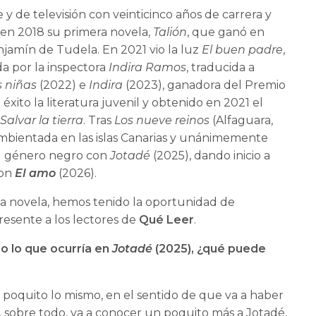
e y de televisión con veinticinco años de carrera y
ó en 2018 su primera novela,
Talión
, que ganó en
jamín de Tudela. En 2021 vio la luz
El buen padre
,
da por la inspectora
Indira Ramos
, traducida a
s niñas
(2022) e
Indira
(2023), ganadora del Premio
xito la literatura juvenil y obtenido en 2021 el
Salvar la tierra
. Tras
Los nueve reinos
(Alfaguara,
 ambientada en las islas Canarias y unánimemente
 al género negro con
Jotadé
(2025), dando inicio a
con
El amo
(2026).
a novela, hemos tenido la oportunidad de
resente a los lectores de
Qué Leer
.
o lo que ocurría en
Jotadé
(2025), ¿qué puede
n poquito lo mismo, en el sentido de que va a haber
 sobre todo, va a conocer un poquito más a Jotadé,