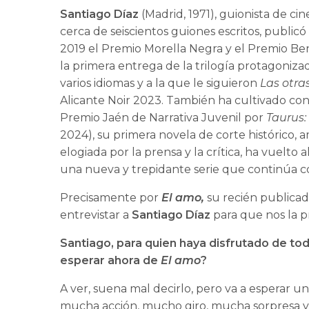
Santiago Díaz
(Madrid, 1971), guionista de cin
cerca de seiscientos guiones escritos, public
2019 el Premio Morella Negra y el Premio Ben
la primera entrega de la trilogía protagoniza
varios idiomas y a la que le siguieron
Las otra
Alicante Noir 2023. También ha cultivado con é
Premio Jaén de Narrativa Juvenil por
Taurus: 
2024), su primera novela de corte histórico,
elogiada por la prensa y la crítica, ha vuelto
una nueva y trepidante serie que continúa 
Precisamente por
El amo,
su recién publicad
entrevistar a
Santiago Díaz
para que nos la p
Santiago, para quien haya disfrutado de tod
esperar ahora de
El amo
?
A ver, suena mal decirlo, pero va a esperar u
mucha acción, mucho giro, mucha sorpresa y,