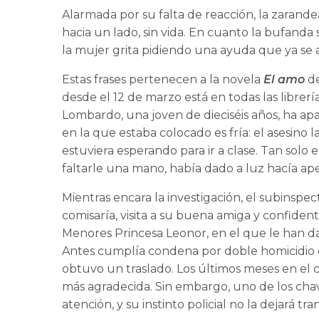
Alarmada por su falta de reacción, la zarande
hacia un lado, sin vida. En cuanto la bufanda 
la mujer grita pidiendo una ayuda que ya se 
Estas frases pertenecen a la novela
El amo
d
desde el 12 de marzo está en todas las librer
Lombardo, una joven de dieciséis años, ha ap
en la que estaba colocado es fría: el asesino
estuviera esperando para ir a clase. Tan solo
faltarle una mano, había dado a luz hacía ap
Mientras encara la investigación, el subinspec
comisaría, visita a su buena amiga y confide
Menores Princesa Leonor, en el que le han d
Antes cumplía condena por doble homicidio en
obtuvo un traslado. Los últimos meses en el c
más agradecida. Sin embargo, uno de los cha
atención, y su instinto policial no la dejará 