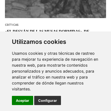
CRÍTICAS
«EL DESVÁN DE LAS MUSAS DORMIDAS», DE
FULGENCIO ARGÜELLES
Utilizamos cookies
3 JULIO, 2025
Recordar es narrar, es fabular sabiendo que poco o nada
Usamos cookies y otras técnicas de rastreo
separa la memoria de la imaginación, y que así es como
para mejorar tu experiencia de navegación en
dotamos de sentido al mundo, a nuestro pasado y a nosotros
nuestra web, para mostrarte contenidos
mismos. Con esta idea tejiendo la narración, en…
personalizados y anuncios adecuados, para
analizar el tráfico en nuestra web y para
→
comprender de dónde llegan nuestros
1
2
visitantes.
Aceptar
Configurar
PUBLICIDAD EN QUE LEER