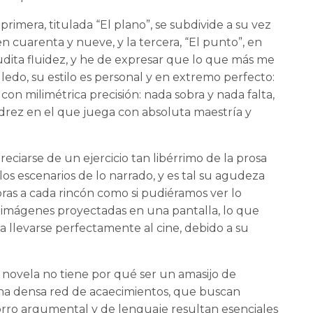
primera, titulada “El plano”, se subdivide a su vez
en cuarenta y nueve, y la tercera, “El punto”, en
naudita fluidez, y he de expresar que lo que más me
ledo, su estilo es personal y en extremo perfecto:
con milimétrica precisión: nada sobra y nada falta,
drez en el que juega con absoluta maestría y
ciarse de un ejercicio tan libérrimo de la prosa
 los escenarios de lo narrado, y es tal su agudeza
abras a cada rincón como si pudiéramos ver lo
s imágenes proyectadas en una pantalla, lo que
a llevarse perfectamente al cine, debido a su
novela no tiene por qué ser un amasijo de
una densa red de acaecimientos, que buscan
orro argumental y de lenguaje resultan esenciales