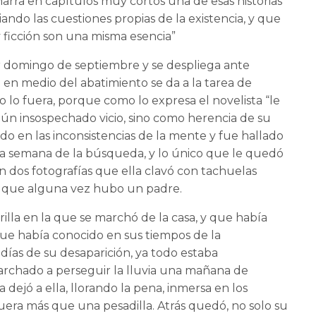
 narra en capítulos muy cortos una de esas historias
ando las cuestiones propias de la existencia, y que
 y ficción son una misma esencia”
 domingo de septiembre y se despliega ante
 en medio del abatimiento se da a la tarea de
o lo fuera, porque como lo expresa el novelista “le
lgún insospechado vicio, sino como herencia de su
o en las inconsistencias de la mente y fue hallado
la semana de la búsqueda, y lo único que le quedó
ron dos fotografías que ella clavó con tachuelas
a que alguna vez hubo un padre.
arilla en la que se marchó de la casa, y que había
que había conocido en sus tiempos de la
días de su desaparición, ya todo estaba
archado a perseguir la lluvia una mañana de
dejó a ella, llorando la pena, inmersa en los
era más que una pesadilla. Atrás quedó, no solo su