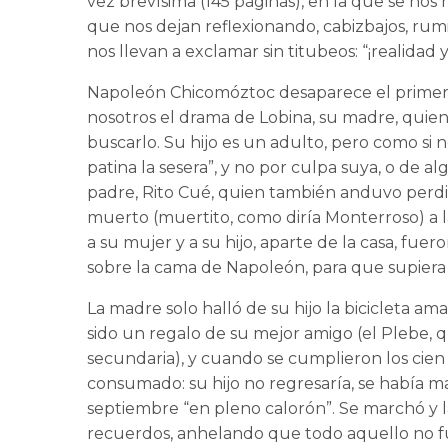
vez brevísima (145 páginas), en la que se nos
que nos dejan reflexionando, cabizbajos, rumi
nos llevan a exclamar sin titubeos: “¡realidad
Napoleón Chicomóztoc desaparece el primer
nosotros el drama de Lobina, su madre, quien
buscarlo. Su hijo es un adulto, pero como si n
patina la sesera”, y no por culpa suya, o de a
padre, Rito Cué, quien también anduvo perdid
muerto (muertito, como diría Monterroso) a 
a su mujer y a su hijo, aparte de la casa, fue
sobre la cama de Napoleón, para que supier
La madre solo halló de su hijo la bicicleta am
sido un regalo de su mejor amigo (el Plebe, 
secundaria), y cuando se cumplieron los cien 
consumado: su hijo no regresaría, se había m
septiembre “en pleno calorón”. Se marchó y la 
recuerdos, anhelando que todo aquello no fu