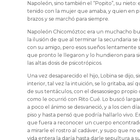
Napoleón, sino también el “Popito”, su nieto
tenido con la mujer que amaba, y quien en ple
brazos y se marchó para siempre.
Napoleón Chicomóztoc era un muchacho bueno
la ilusión de que al terminar la secundaria se i
con su amigo, pero esos sueños lentamente se
que pronto le llegaron y lo hundieron para si
las altas dosis de psicotrópicos.
Una vez desaparecido el hijo, Lobina se dijo, 
interior, tal vez la intuición, se lo gritaba, a
de sus tentáculos, con el desasosiego propi
como le ocurrió con Rito Cué. Lo buscó larga
a poco el ánimo se desvaneció, y a los cien día
piso y hasta pensó que podría hallarlo vivo. 
que fuera a reconocer un cuerpo encontrado en
a mirarle el rostro al cadáver, y supo que no
vida entera la daría hasta darle sepultura a 