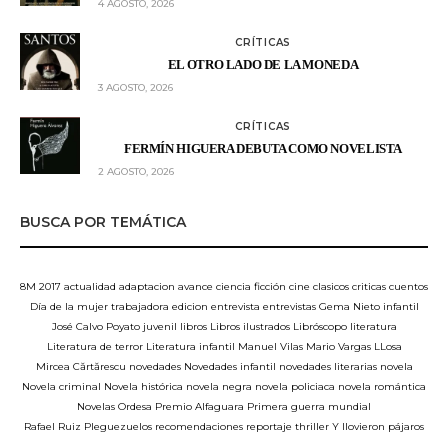
4 AGOSTO, 2026
CRÍTICAS
EL OTRO LADO DE LA MONEDA
3 AGOSTO, 2026
CRÍTICAS
FERMÍN HIGUERA DEBUTA COMO NOVELISTA
2 AGOSTO, 2026
BUSCA POR TEMÁTICA
8M
2017
actualidad
adaptacion
avance
ciencia ficción
cine
clasicos
criticas
cuentos
Día de la mujer trabajadora
edicion
entrevista
entrevistas
Gema Nieto
infantil
José Calvo Poyato
juvenil
libros
Libros ilustrados
Libróscopo
literatura
Literatura de terror
Literatura infantil
Manuel Vilas
Mario Vargas LLosa
Mircea Cărtărescu
novedades
Novedades infantil
novedades literarias
novela
Novela criminal
Novela histórica
novela negra
novela policiaca
novela romántica
Novelas
Ordesa
Premio Alfaguara
Primera guerra mundial
Rafael Ruiz Pleguezuelos
recomendaciones
reportaje
thriller
Y llovieron pájaros