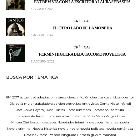
ENTREVISTA CON LA ESCRITORA LAURA SEBASTIÁ
4 AGOSTO, 2026
CRÍTICAS
EL OTRO LADO DE LA MONEDA
3 AGOSTO, 2026
CRÍTICAS
FERMÍN HIGUERA DEBUTA COMO NOVELISTA
2 AGOSTO, 2026
BUSCA POR TEMÁTICA
8M
2017
actualidad
adaptacion
avance
ciencia ficción
cine
clasicos
criticas
cuentos
Día de la mujer trabajadora
edicion
entrevista
entrevistas
Gema Nieto
infantil
José Calvo Poyato
juvenil
libros
Libros ilustrados
Libróscopo
literatura
Literatura de terror
Literatura infantil
Manuel Vilas
Mario Vargas LLosa
Mircea Cărtărescu
novedades
Novedades infantil
novedades literarias
novela
Novela criminal
Novela histórica
novela negra
novela policiaca
novela romántica
Novelas
Ordesa
Premio Alfaguara
Primera guerra mundial