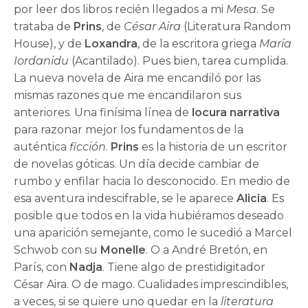
por leer dos libros recién llegados a mi
Mesa
. Se
trataba de
Prins
, de
César Aira
(Literatura Random
House), y de
Loxandra
, de la escritora griega
María
Iordanidu
(Acantilado). Pues bien, tarea cumplida.
La nueva novela de Aira me encandiló por las
mismas razones que me encandilaron sus
anteriores. Una finísima línea de
locura narrativa
para razonar mejor los fundamentos de la
auténtica
ficción
.
Prins
es la historia de un escritor
de novelas góticas. Un día decide cambiar de
rumbo y enfilar hacia lo desconocido. En medio de
esa aventura indescifrable, se le aparece
Alicia
. Es
posible que todos en la vida hubiéramos deseado
una aparición semejante, como le sucedió a Marcel
Schwob con su
Monelle
. O a André Bretón, en
París, con
Nadja
. Tiene algo de prestidigitador
César Aira. O de mago. Cualidades imprescindibles,
a veces, si se quiere uno quedar en la
literatura