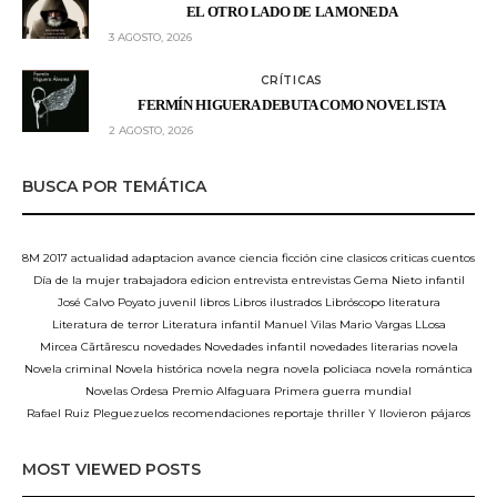
EL OTRO LADO DE LA MONEDA
3 AGOSTO, 2026
CRÍTICAS
FERMÍN HIGUERA DEBUTA COMO NOVELISTA
2 AGOSTO, 2026
BUSCA POR TEMÁTICA
8M
2017
actualidad
adaptacion
avance
ciencia ficción
cine
clasicos
criticas
cuentos
Día de la mujer trabajadora
edicion
entrevista
entrevistas
Gema Nieto
infantil
José Calvo Poyato
juvenil
libros
Libros ilustrados
Libróscopo
literatura
Literatura de terror
Literatura infantil
Manuel Vilas
Mario Vargas LLosa
Mircea Cărtărescu
novedades
Novedades infantil
novedades literarias
novela
Novela criminal
Novela histórica
novela negra
novela policiaca
novela romántica
Novelas
Ordesa
Premio Alfaguara
Primera guerra mundial
Rafael Ruiz Pleguezuelos
recomendaciones
reportaje
thriller
Y llovieron pájaros
MOST VIEWED POSTS