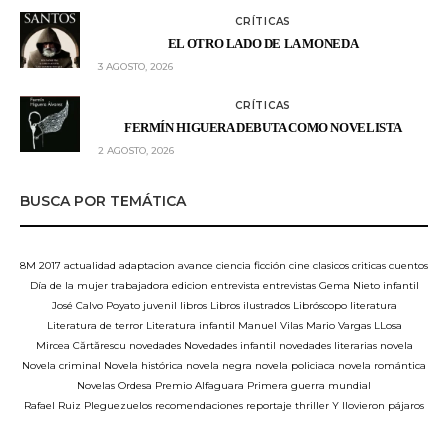
CRÍTICAS
EL OTRO LADO DE LA MONEDA
3 AGOSTO, 2026
CRÍTICAS
FERMÍN HIGUERA DEBUTA COMO NOVELISTA
2 AGOSTO, 2026
BUSCA POR TEMÁTICA
8M
2017
actualidad
adaptacion
avance
ciencia ficción
cine
clasicos
criticas
cuentos
Día de la mujer trabajadora
edicion
entrevista
entrevistas
Gema Nieto
infantil
José Calvo Poyato
juvenil
libros
Libros ilustrados
Libróscopo
literatura
Literatura de terror
Literatura infantil
Manuel Vilas
Mario Vargas LLosa
Mircea Cărtărescu
novedades
Novedades infantil
novedades literarias
novela
Novela criminal
Novela histórica
novela negra
novela policiaca
novela romántica
Novelas
Ordesa
Premio Alfaguara
Primera guerra mundial
Rafael Ruiz Pleguezuelos
recomendaciones
reportaje
thriller
Y llovieron pájaros