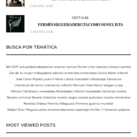
3 AGOSTO, 2026
CRÍTICAS
FERMÍN HIGUERA DEBUTA COMO NOVELISTA
2 AGOSTO, 2026
BUSCA POR TEMÁTICA
8M
2017
actualidad
adaptacion
avance
ciencia ficción
cine
clasicos
criticas
cuentos
Día de la mujer trabajadora
edicion
entrevista
entrevistas
Gema Nieto
infantil
José Calvo Poyato
juvenil
libros
Libros ilustrados
Libróscopo
literatura
Literatura de terror
Literatura infantil
Manuel Vilas
Mario Vargas LLosa
Mircea Cărtărescu
novedades
Novedades infantil
novedades literarias
novela
Novela criminal
Novela histórica
novela negra
novela policiaca
novela romántica
Novelas
Ordesa
Premio Alfaguara
Primera guerra mundial
Rafael Ruiz Pleguezuelos
recomendaciones
reportaje
thriller
Y llovieron pájaros
MOST VIEWED POSTS