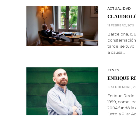
ACTUALIDAD
CLAUDIO L
11 FEBRERO, 2019
Barcelona, 196
consternación 
tarde, se tuvo
a causa…
TESTS
ENRIQUE R
19 SEPTIEMBRE, 2
Enrique Redel 
1999, como lect
2004 fundó la 
junto a Pilar 