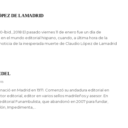
ÓPEZ DE LAMADRID
0-Íbid., 2018 El pasado viernes 11 de enero fue un día de
en el mundo editorial hispano, cuando, a última hora de la
 noticia de la inesperada muerte de Claudio López de Lamadrid
EDEL
018
nació en Madrid en 1971. Comenzó su andadura editorial en
or editorial, editor en varios sellos madrileños y asesor. En
editorial Funambulista, que abandonó en 2007 para fundar,
Adón, Impedimenta,…