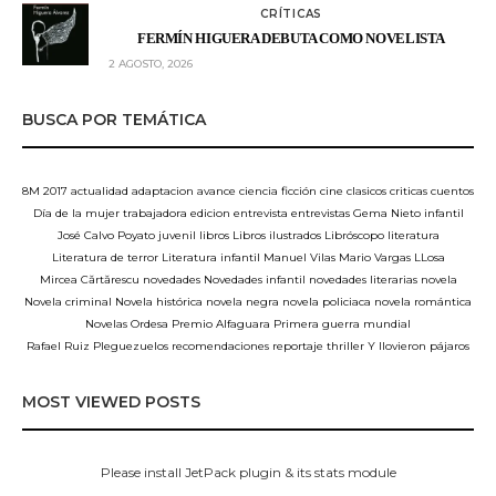
CRÍTICAS
FERMÍN HIGUERA DEBUTA COMO NOVELISTA
2 AGOSTO, 2026
BUSCA POR TEMÁTICA
8M
2017
actualidad
adaptacion
avance
ciencia ficción
cine
clasicos
criticas
cuentos
Día de la mujer trabajadora
edicion
entrevista
entrevistas
Gema Nieto
infantil
José Calvo Poyato
juvenil
libros
Libros ilustrados
Libróscopo
literatura
Literatura de terror
Literatura infantil
Manuel Vilas
Mario Vargas LLosa
Mircea Cărtărescu
novedades
Novedades infantil
novedades literarias
novela
Novela criminal
Novela histórica
novela negra
novela policiaca
novela romántica
Novelas
Ordesa
Premio Alfaguara
Primera guerra mundial
Rafael Ruiz Pleguezuelos
recomendaciones
reportaje
thriller
Y llovieron pájaros
MOST VIEWED POSTS
Please install JetPack plugin & its stats module