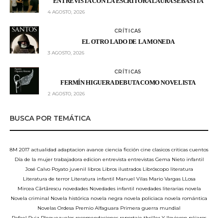
ENTREVISTA CON LA ESCRITORA LAURA SEBASTIÁ
4 AGOSTO, 2026
CRÍTICAS
EL OTRO LADO DE LA MONEDA
3 AGOSTO, 2026
CRÍTICAS
FERMÍN HIGUERA DEBUTA COMO NOVELISTA
2 AGOSTO, 2026
BUSCA POR TEMÁTICA
8M
2017
actualidad
adaptacion
avance
ciencia ficción
cine
clasicos
criticas
cuentos
Día de la mujer trabajadora
edicion
entrevista
entrevistas
Gema Nieto
infantil
José Calvo Poyato
juvenil
libros
Libros ilustrados
Libróscopo
literatura
Literatura de terror
Literatura infantil
Manuel Vilas
Mario Vargas LLosa
Mircea Cărtărescu
novedades
Novedades infantil
novedades literarias
novela
Novela criminal
Novela histórica
novela negra
novela policiaca
novela romántica
Novelas
Ordesa
Premio Alfaguara
Primera guerra mundial
Rafael Ruiz Pleguezuelos
recomendaciones
reportaje
thriller
Y llovieron pájaros