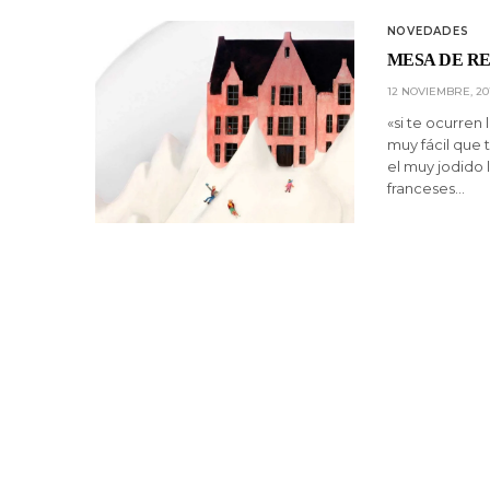
NOVEDADES
MESA DE RE
12 NOVIEMBRE, 20
«si te ocurren
muy fácil que t
el muy jodido
franceses…