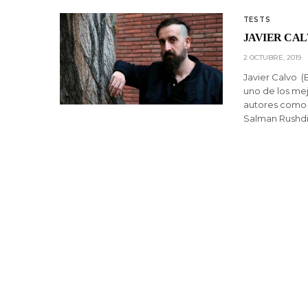
TESTS
JAVIER CA
2 OCTUBRE, 2019
Javier Calvo (B
uno de los mej
autores como D
Salman Rushdi