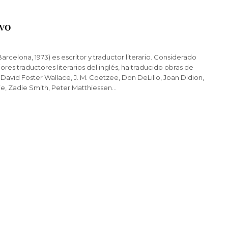
LVO
arcelona, 1973) es escritor y traductor literario. Considerado
ores traductores literarios del inglés, ha traducido obras de
avid Foster Wallace, J. M. Coetzee, Don DeLillo, Joan Didion,
e, Zadie Smith, Peter Matthiessen…