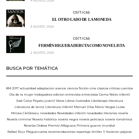
4 AGOSTO, 2026
CRÍTICAS
EL OTRO LADO DE LA MONEDA
3 AGOSTO, 2026
CRÍTICAS
FERMÍN HIGUERA DEBUTA COMO NOVELISTA
2 AGOSTO, 2026
BUSCA POR TEMÁTICA
8M
2017
actualidad
adaptacion
avance
ciencia ficción
cine
clasicos
criticas
cuentos
Día de la mujer trabajadora
edicion
entrevista
entrevistas
Gema Nieto
infantil
José Calvo Poyato
juvenil
libros
Libros ilustrados
Libróscopo
literatura
Literatura de terror
Literatura infantil
Manuel Vilas
Mario Vargas LLosa
Mircea Cărtărescu
novedades
Novedades infantil
novedades literarias
novela
Novela criminal
Novela histórica
novela negra
novela policiaca
novela romántica
Novelas
Ordesa
Premio Alfaguara
Primera guerra mundial
Rafael Ruiz Pleguezuelos
recomendaciones
reportaje
thriller
Y llovieron pájaros