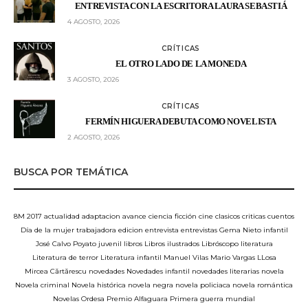
ENTREVISTA CON LA ESCRITORA LAURA SEBASTIÁ
4 AGOSTO, 2026
CRÍTICAS
EL OTRO LADO DE LA MONEDA
3 AGOSTO, 2026
CRÍTICAS
FERMÍN HIGUERA DEBUTA COMO NOVELISTA
2 AGOSTO, 2026
BUSCA POR TEMÁTICA
8M
2017
actualidad
adaptacion
avance
ciencia ficción
cine
clasicos
criticas
cuentos
Día de la mujer trabajadora
edicion
entrevista
entrevistas
Gema Nieto
infantil
José Calvo Poyato
juvenil
libros
Libros ilustrados
Libróscopo
literatura
Literatura de terror
Literatura infantil
Manuel Vilas
Mario Vargas LLosa
Mircea Cărtărescu
novedades
Novedades infantil
novedades literarias
novela
Novela criminal
Novela histórica
novela negra
novela policiaca
novela romántica
Novelas
Ordesa
Premio Alfaguara
Primera guerra mundial