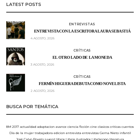
LATEST POSTS
ENTREVISTAS
ENTREVISTA CON LA ESCRITORA LAURA SEBASTIÁ
4 AGOSTO, 2026
CRÍTICAS
EL OTRO LADO DE LA MONEDA
3 AGOSTO, 2026
CRÍTICAS
FERMÍN HIGUERA DEBUTA COMO NOVELISTA
2 AGOSTO, 2026
BUSCA POR TEMÁTICA
8M
2017
actualidad
adaptacion
avance
ciencia ficción
cine
clasicos
criticas
cuentos
Día de la mujer trabajadora
edicion
entrevista
entrevistas
Gema Nieto
infantil
José Calvo Poyato
juvenil
libros
Libros ilustrados
Libróscopo
literatura