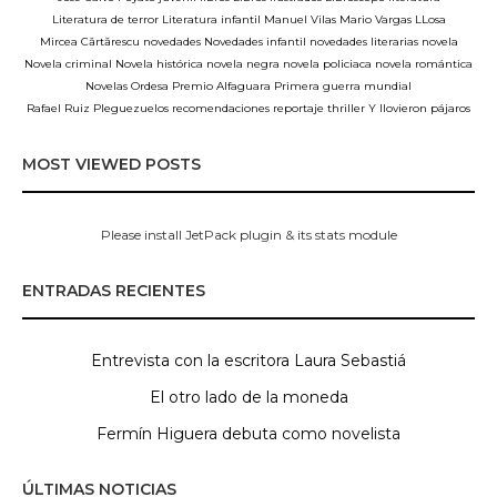
Literatura de terror
Literatura infantil
Manuel Vilas
Mario Vargas LLosa
Mircea Cărtărescu
novedades
Novedades infantil
novedades literarias
novela
Novela criminal
Novela histórica
novela negra
novela policiaca
novela romántica
Novelas
Ordesa
Premio Alfaguara
Primera guerra mundial
Rafael Ruiz Pleguezuelos
recomendaciones
reportaje
thriller
Y llovieron pájaros
MOST VIEWED POSTS
Please install JetPack plugin & its stats module
ENTRADAS RECIENTES
Entrevista con la escritora Laura Sebastiá
El otro lado de la moneda
Fermín Higuera debuta como novelista
ÚLTIMAS NOTICIAS