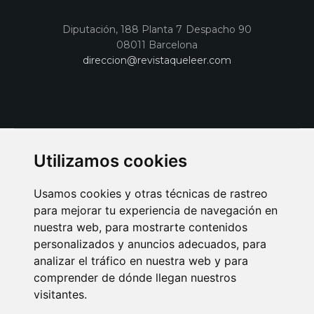
Diputación, 188 Planta 7 Despacho 90
08011 Barcelona
direccion@revistaqueleer.com
Utilizamos cookies
Usamos cookies y otras técnicas de rastreo
para mejorar tu experiencia de navegación en
nuestra web, para mostrarte contenidos
personalizados y anuncios adecuados, para
analizar el tráfico en nuestra web y para
AVISO LEGAL
POLITICA DE COOKIES
POLITICA DE PRIVACIDAD
comprender de dónde llegan nuestros
PUBLICIDAD EN LA REVISTA QUÉ LEER
SORTEO-PREESTRENOS
visitantes.
SUSCRIPCIONES
DISEÑO WEB BARCELONA