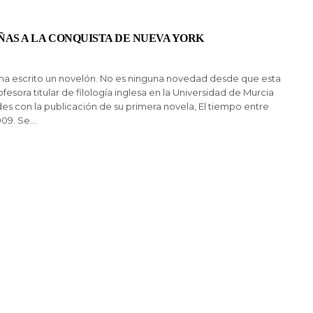
AS A LA CONQUISTA DE NUEVA YORK
ha escrito un novelón. No es ninguna novedad desde que esta
esora titular de filología inglesa en la Universidad de Murcia
s con la publicación de su primera novela, El tiempo entre
009. Se…