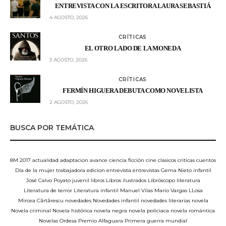
ENTREVISTA CON LA ESCRITORA LAURA SEBASTIÁ
4 AGOSTO, 2026
CRÍTICAS
EL OTRO LADO DE LA MONEDA
3 AGOSTO, 2026
CRÍTICAS
FERMÍN HIGUERA DEBUTA COMO NOVELISTA
2 AGOSTO, 2026
BUSCA POR TEMÁTICA
8M
2017
actualidad
adaptacion
avance
ciencia ficción
cine
clasicos
criticas
cuentos
Día de la mujer trabajadora
edicion
entrevista
entrevistas
Gema Nieto
infantil
José Calvo Poyato
juvenil
libros
Libros ilustrados
Libróscopo
literatura
Literatura de terror
Literatura infantil
Manuel Vilas
Mario Vargas LLosa
Mircea Cărtărescu
novedades
Novedades infantil
novedades literarias
novela
Novela criminal
Novela histórica
novela negra
novela policiaca
novela romántica
Novelas
Ordesa
Premio Alfaguara
Primera guerra mundial