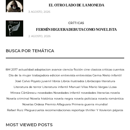
EL OTRO LADO DE LA MONEDA
3 AGOSTO, 2026
CRÍTICAS
FERMÍN HIGUERA DEBUTA COMO NOVELISTA
2 AGOSTO, 2026
BUSCA POR TEMÁTICA
8M
2017
actualidad
adaptacion
avance
ciencia ficción
cine
clasicos
criticas
cuentos
Día de la mujer trabajadora
edicion
entrevista
entrevistas
Gema Nieto
infantil
José Calvo Poyato
juvenil
libros
Libros ilustrados
Libróscopo
literatura
Literatura de terror
Literatura infantil
Manuel Vilas
Mario Vargas LLosa
Mircea Cărtărescu
novedades
Novedades infantil
novedades literarias
novela
Novela criminal
Novela histórica
novela negra
novela policiaca
novela romántica
Novelas
Ordesa
Premio Alfaguara
Primera guerra mundial
Rafael Ruiz Pleguezuelos
recomendaciones
reportaje
thriller
Y llovieron pájaros
MOST VIEWED POSTS