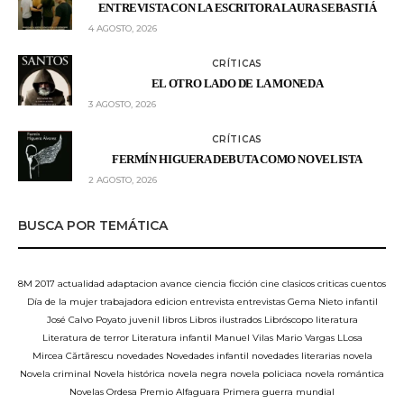
ENTREVISTA CON LA ESCRITORA LAURA SEBASTIÁ
4 AGOSTO, 2026
CRÍTICAS
EL OTRO LADO DE LA MONEDA
3 AGOSTO, 2026
CRÍTICAS
FERMÍN HIGUERA DEBUTA COMO NOVELISTA
2 AGOSTO, 2026
BUSCA POR TEMÁTICA
8M
2017
actualidad
adaptacion
avance
ciencia ficción
cine
clasicos
criticas
cuentos
Día de la mujer trabajadora
edicion
entrevista
entrevistas
Gema Nieto
infantil
José Calvo Poyato
juvenil
libros
Libros ilustrados
Libróscopo
literatura
Literatura de terror
Literatura infantil
Manuel Vilas
Mario Vargas LLosa
Mircea Cărtărescu
novedades
Novedades infantil
novedades literarias
novela
Novela criminal
Novela histórica
novela negra
novela policiaca
novela romántica
Novelas
Ordesa
Premio Alfaguara
Primera guerra mundial