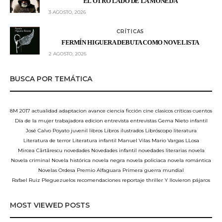
EL OTRO LADO DE LA MONEDA
3 AGOSTO, 2026
CRÍTICAS
FERMÍN HIGUERA DEBUTA COMO NOVELISTA
2 AGOSTO, 2026
BUSCA POR TEMÁTICA
8M
2017
actualidad
adaptacion
avance
ciencia ficción
cine
clasicos
criticas
cuentos
Día de la mujer trabajadora
edicion
entrevista
entrevistas
Gema Nieto
infantil
José Calvo Poyato
juvenil
libros
Libros ilustrados
Libróscopo
literatura
Literatura de terror
Literatura infantil
Manuel Vilas
Mario Vargas LLosa
Mircea Cărtărescu
novedades
Novedades infantil
novedades literarias
novela
Novela criminal
Novela histórica
novela negra
novela policiaca
novela romántica
Novelas
Ordesa
Premio Alfaguara
Primera guerra mundial
Rafael Ruiz Pleguezuelos
recomendaciones
reportaje
thriller
Y llovieron pájaros
MOST VIEWED POSTS