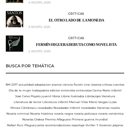
4 AGOSTO, 2026
CRÍTICAS
EL OTRO LADO DE LA MONEDA
3 AGOSTO, 2026
CRÍTICAS
FERMÍN HIGUERA DEBUTA COMO NOVELISTA
2 AGOSTO, 2026
BUSCA POR TEMÁTICA
8M
2017
actualidad
adaptacion
avance
ciencia ficción
cine
clasicos
criticas
cuentos
Día de la mujer trabajadora
edicion
entrevista
entrevistas
Gema Nieto
infantil
José Calvo Poyato
juvenil
libros
Libros ilustrados
Libróscopo
literatura
Literatura de terror
Literatura infantil
Manuel Vilas
Mario Vargas LLosa
Mircea Cărtărescu
novedades
Novedades infantil
novedades literarias
novela
Novela criminal
Novela histórica
novela negra
novela policiaca
novela romántica
Novelas
Ordesa
Premio Alfaguara
Primera guerra mundial
Rafael Ruiz Pleguezuelos
recomendaciones
reportaje
thriller
Y llovieron pájaros