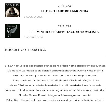
CRÍTICAS
EL OTRO LADO DE LA MONEDA
3 AGOSTO, 2026
CRÍTICAS
FERMÍN HIGUERA DEBUTA COMO NOVELISTA
2 AGOSTO, 2026
BUSCA POR TEMÁTICA
8M
2017
actualidad
adaptacion
avance
ciencia ficción
cine
clasicos
criticas
cuentos
Día de la mujer trabajadora
edicion
entrevista
entrevistas
Gema Nieto
infantil
José Calvo Poyato
juvenil
libros
Libros ilustrados
Libróscopo
literatura
Literatura de terror
Literatura infantil
Manuel Vilas
Mario Vargas LLosa
Mircea Cărtărescu
novedades
Novedades infantil
novedades literarias
novela
Novela criminal
Novela histórica
novela negra
novela policiaca
novela romántica
Novelas
Ordesa
Premio Alfaguara
Primera guerra mundial
Rafael Ruiz Pleguezuelos
recomendaciones
reportaje
thriller
Y llovieron pájaros