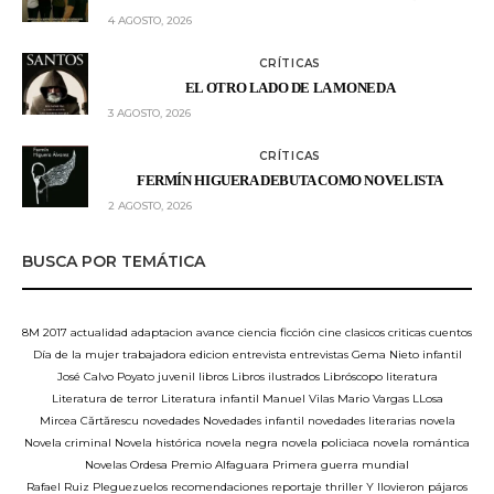
4 AGOSTO, 2026
CRÍTICAS
EL OTRO LADO DE LA MONEDA
3 AGOSTO, 2026
CRÍTICAS
FERMÍN HIGUERA DEBUTA COMO NOVELISTA
2 AGOSTO, 2026
BUSCA POR TEMÁTICA
8M
2017
actualidad
adaptacion
avance
ciencia ficción
cine
clasicos
criticas
cuentos
Día de la mujer trabajadora
edicion
entrevista
entrevistas
Gema Nieto
infantil
José Calvo Poyato
juvenil
libros
Libros ilustrados
Libróscopo
literatura
Literatura de terror
Literatura infantil
Manuel Vilas
Mario Vargas LLosa
Mircea Cărtărescu
novedades
Novedades infantil
novedades literarias
novela
Novela criminal
Novela histórica
novela negra
novela policiaca
novela romántica
Novelas
Ordesa
Premio Alfaguara
Primera guerra mundial
Rafael Ruiz Pleguezuelos
recomendaciones
reportaje
thriller
Y llovieron pájaros