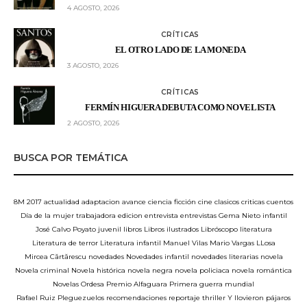
4 AGOSTO, 2026
CRÍTICAS
EL OTRO LADO DE LA MONEDA
3 AGOSTO, 2026
CRÍTICAS
FERMÍN HIGUERA DEBUTA COMO NOVELISTA
2 AGOSTO, 2026
BUSCA POR TEMÁTICA
8M
2017
actualidad
adaptacion
avance
ciencia ficción
cine
clasicos
criticas
cuentos
Día de la mujer trabajadora
edicion
entrevista
entrevistas
Gema Nieto
infantil
José Calvo Poyato
juvenil
libros
Libros ilustrados
Libróscopo
literatura
Literatura de terror
Literatura infantil
Manuel Vilas
Mario Vargas LLosa
Mircea Cărtărescu
novedades
Novedades infantil
novedades literarias
novela
Novela criminal
Novela histórica
novela negra
novela policiaca
novela romántica
Novelas
Ordesa
Premio Alfaguara
Primera guerra mundial
Rafael Ruiz Pleguezuelos
recomendaciones
reportaje
thriller
Y llovieron pájaros