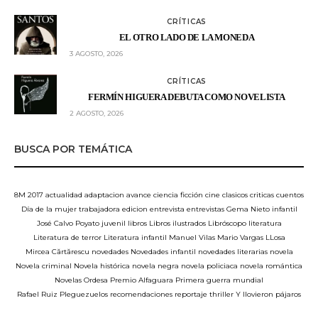
CRÍTICAS
EL OTRO LADO DE LA MONEDA
3 AGOSTO, 2026
CRÍTICAS
FERMÍN HIGUERA DEBUTA COMO NOVELISTA
2 AGOSTO, 2026
BUSCA POR TEMÁTICA
8M
2017
actualidad
adaptacion
avance
ciencia ficción
cine
clasicos
criticas
cuentos
Día de la mujer trabajadora
edicion
entrevista
entrevistas
Gema Nieto
infantil
José Calvo Poyato
juvenil
libros
Libros ilustrados
Libróscopo
literatura
Literatura de terror
Literatura infantil
Manuel Vilas
Mario Vargas LLosa
Mircea Cărtărescu
novedades
Novedades infantil
novedades literarias
novela
Novela criminal
Novela histórica
novela negra
novela policiaca
novela romántica
Novelas
Ordesa
Premio Alfaguara
Primera guerra mundial
Rafael Ruiz Pleguezuelos
recomendaciones
reportaje
thriller
Y llovieron pájaros