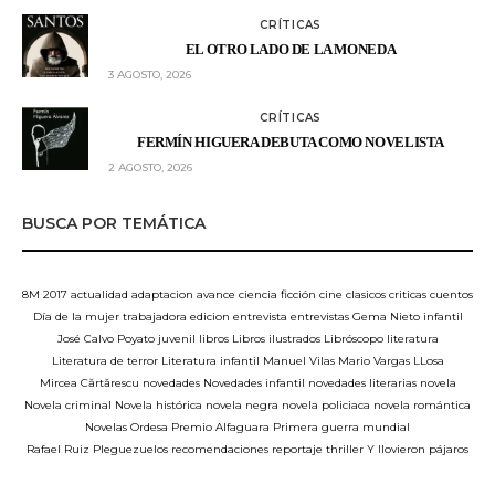
CRÍTICAS
EL OTRO LADO DE LA MONEDA
3 AGOSTO, 2026
CRÍTICAS
FERMÍN HIGUERA DEBUTA COMO NOVELISTA
2 AGOSTO, 2026
BUSCA POR TEMÁTICA
8M
2017
actualidad
adaptacion
avance
ciencia ficción
cine
clasicos
criticas
cuentos
Día de la mujer trabajadora
edicion
entrevista
entrevistas
Gema Nieto
infantil
José Calvo Poyato
juvenil
libros
Libros ilustrados
Libróscopo
literatura
Literatura de terror
Literatura infantil
Manuel Vilas
Mario Vargas LLosa
Mircea Cărtărescu
novedades
Novedades infantil
novedades literarias
novela
Novela criminal
Novela histórica
novela negra
novela policiaca
novela romántica
Novelas
Ordesa
Premio Alfaguara
Primera guerra mundial
Rafael Ruiz Pleguezuelos
recomendaciones
reportaje
thriller
Y llovieron pájaros