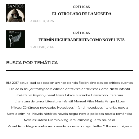
CRÍTICAS
EL OTRO LADO DE LA MONEDA
3 AGOSTO, 2026
CRÍTICAS
FERMÍN HIGUERA DEBUTA COMO NOVELISTA
2 AGOSTO, 2026
BUSCA POR TEMÁTICA
8M
2017
actualidad
adaptacion
avance
ciencia ficción
cine
clasicos
criticas
cuentos
Día de la mujer trabajadora
edicion
entrevista
entrevistas
Gema Nieto
infantil
José Calvo Poyato
juvenil
libros
Libros ilustrados
Libróscopo
literatura
Literatura de terror
Literatura infantil
Manuel Vilas
Mario Vargas LLosa
Mircea Cărtărescu
novedades
Novedades infantil
novedades literarias
novela
Novela criminal
Novela histórica
novela negra
novela policiaca
novela romántica
Novelas
Ordesa
Premio Alfaguara
Primera guerra mundial
Rafael Ruiz Pleguezuelos
recomendaciones
reportaje
thriller
Y llovieron pájaros