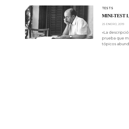
TESTS
MINI-TEST 
25 ENERO, 2019
«La descripció
prueba que mu
tópicos abunda