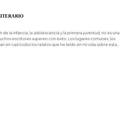
LITERARIO
n de la infancia, la adolescencia y la primera juventud, no es una
chos escritores superen con éxito. Los lugares comunes, los
n en casi todos los relatos que he leído en mi vida sobre esta…