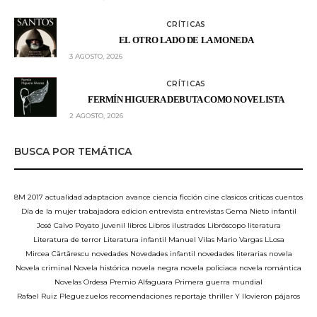
CRÍTICAS
EL OTRO LADO DE LA MONEDA
3 AGOSTO, 2026
CRÍTICAS
FERMÍN HIGUERA DEBUTA COMO NOVELISTA
2 AGOSTO, 2026
BUSCA POR TEMÁTICA
8M
2017
actualidad
adaptacion
avance
ciencia ficción
cine
clasicos
criticas
cuentos
Día de la mujer trabajadora
edicion
entrevista
entrevistas
Gema Nieto
infantil
José Calvo Poyato
juvenil
libros
Libros ilustrados
Libróscopo
literatura
Literatura de terror
Literatura infantil
Manuel Vilas
Mario Vargas LLosa
Mircea Cărtărescu
novedades
Novedades infantil
novedades literarias
novela
Novela criminal
Novela histórica
novela negra
novela policiaca
novela romántica
Novelas
Ordesa
Premio Alfaguara
Primera guerra mundial
Rafael Ruiz Pleguezuelos
recomendaciones
reportaje
thriller
Y llovieron pájaros