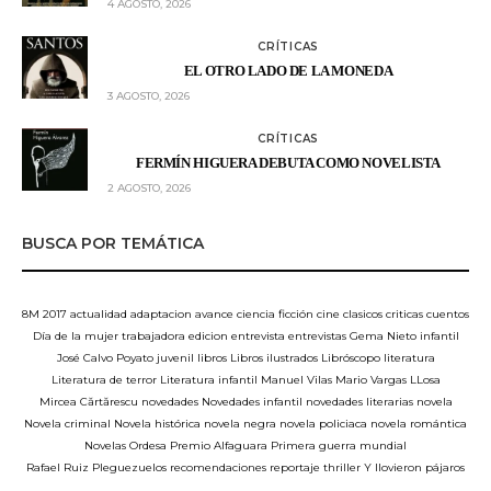
4 AGOSTO, 2026
CRÍTICAS
EL OTRO LADO DE LA MONEDA
3 AGOSTO, 2026
CRÍTICAS
FERMÍN HIGUERA DEBUTA COMO NOVELISTA
2 AGOSTO, 2026
BUSCA POR TEMÁTICA
8M
2017
actualidad
adaptacion
avance
ciencia ficción
cine
clasicos
criticas
cuentos
Día de la mujer trabajadora
edicion
entrevista
entrevistas
Gema Nieto
infantil
José Calvo Poyato
juvenil
libros
Libros ilustrados
Libróscopo
literatura
Literatura de terror
Literatura infantil
Manuel Vilas
Mario Vargas LLosa
Mircea Cărtărescu
novedades
Novedades infantil
novedades literarias
novela
Novela criminal
Novela histórica
novela negra
novela policiaca
novela romántica
Novelas
Ordesa
Premio Alfaguara
Primera guerra mundial
Rafael Ruiz Pleguezuelos
recomendaciones
reportaje
thriller
Y llovieron pájaros