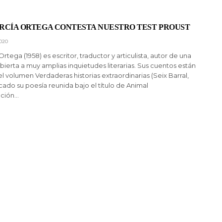
RCÍA ORTEGA CONTESTA NUESTRO TEST PROUST
020
rtega (1958) es escritor, traductor y articulista, autor de una
abierta a muy amplias inquietudes literarias. Sus cuentos están
l volumen Verdaderas historias extraordinarias (Seix Barral,
icado su poesía reunida bajo el título de Animal
ación…