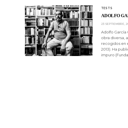
TESTS
ADOLFO GA
23 SEPTIEMBRE, 2
Adolfo García O
obra diversa, 
recogidos en e
2013). Ha publ
impuro (Fund