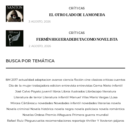
CRÍTICAS
EL OTRO LADO DE LA MONEDA
3 AGOSTO, 2026
CRÍTICAS
FERMÍN HIGUERA DEBUTA COMO NOVELISTA
2 AGOSTO, 2026
BUSCA POR TEMÁTICA
8M
2017
actualidad
adaptacion
avance
ciencia ficción
cine
clasicos
criticas
cuentos
Día de la mujer trabajadora
edicion
entrevista
entrevistas
Gema Nieto
infantil
José Calvo Poyato
juvenil
libros
Libros ilustrados
Libróscopo
literatura
Literatura de terror
Literatura infantil
Manuel Vilas
Mario Vargas LLosa
Mircea Cărtărescu
novedades
Novedades infantil
novedades literarias
novela
Novela criminal
Novela histórica
novela negra
novela policiaca
novela romántica
Novelas
Ordesa
Premio Alfaguara
Primera guerra mundial
Rafael Ruiz Pleguezuelos
recomendaciones
reportaje
thriller
Y llovieron pájaros