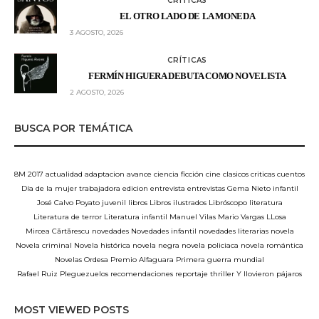
CRÍTICAS
EL OTRO LADO DE LA MONEDA
3 AGOSTO, 2026
CRÍTICAS
FERMÍN HIGUERA DEBUTA COMO NOVELISTA
2 AGOSTO, 2026
BUSCA POR TEMÁTICA
8M
2017
actualidad
adaptacion
avance
ciencia ficción
cine
clasicos
criticas
cuentos
Día de la mujer trabajadora
edicion
entrevista
entrevistas
Gema Nieto
infantil
José Calvo Poyato
juvenil
libros
Libros ilustrados
Libróscopo
literatura
Literatura de terror
Literatura infantil
Manuel Vilas
Mario Vargas LLosa
Mircea Cărtărescu
novedades
Novedades infantil
novedades literarias
novela
Novela criminal
Novela histórica
novela negra
novela policiaca
novela romántica
Novelas
Ordesa
Premio Alfaguara
Primera guerra mundial
Rafael Ruiz Pleguezuelos
recomendaciones
reportaje
thriller
Y llovieron pájaros
MOST VIEWED POSTS