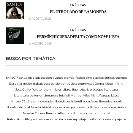
CRÍTICAS
EL OTRO LADO DE LA MONEDA
3 AGOSTO, 2026
CRÍTICAS
FERMÍN HIGUERA DEBUTA COMO NOVELISTA
2 AGOSTO, 2026
BUSCA POR TEMÁTICA
8M
2017
actualidad
adaptacion
avance
ciencia ficción
cine
clasicos
criticas
cuentos
Día de la mujer trabajadora
edicion
entrevista
entrevistas
Gema Nieto
infantil
José Calvo Poyato
juvenil
libros
Libros ilustrados
Libróscopo
literatura
Literatura de terror
Literatura infantil
Manuel Vilas
Mario Vargas LLosa
Mircea Cărtărescu
novedades
Novedades infantil
novedades literarias
novela
Novela criminal
Novela histórica
novela negra
novela policiaca
novela romántica
Novelas
Ordesa
Premio Alfaguara
Primera guerra mundial
Rafael Ruiz Pleguezuelos
recomendaciones
reportaje
thriller
Y llovieron pájaros