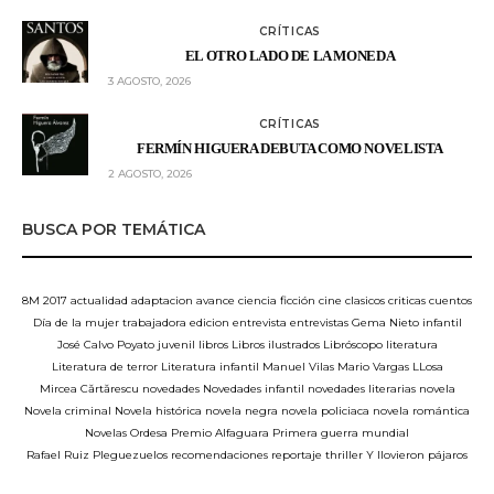
CRÍTICAS
EL OTRO LADO DE LA MONEDA
3 AGOSTO, 2026
CRÍTICAS
FERMÍN HIGUERA DEBUTA COMO NOVELISTA
2 AGOSTO, 2026
BUSCA POR TEMÁTICA
8M
2017
actualidad
adaptacion
avance
ciencia ficción
cine
clasicos
criticas
cuentos
Día de la mujer trabajadora
edicion
entrevista
entrevistas
Gema Nieto
infantil
José Calvo Poyato
juvenil
libros
Libros ilustrados
Libróscopo
literatura
Literatura de terror
Literatura infantil
Manuel Vilas
Mario Vargas LLosa
Mircea Cărtărescu
novedades
Novedades infantil
novedades literarias
novela
Novela criminal
Novela histórica
novela negra
novela policiaca
novela romántica
Novelas
Ordesa
Premio Alfaguara
Primera guerra mundial
Rafael Ruiz Pleguezuelos
recomendaciones
reportaje
thriller
Y llovieron pájaros