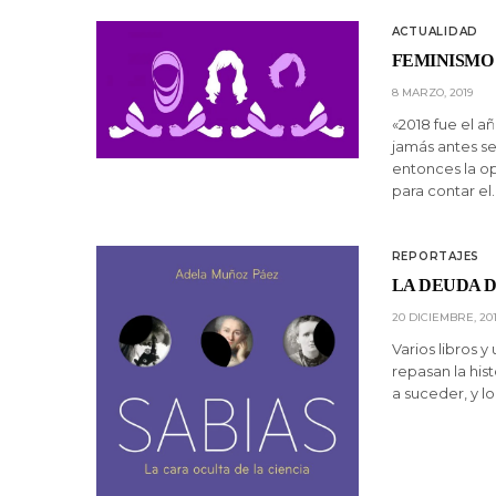
ACTUALIDAD
FEMINISMO
8 MARZO, 2019
«2018 fue el a
jamás antes se
entonces la opi
para contar el
REPORTAJES
LA DEUDA D
20 DICIEMBRE, 20
Varios libros 
repasan la hist
a suceder, y l