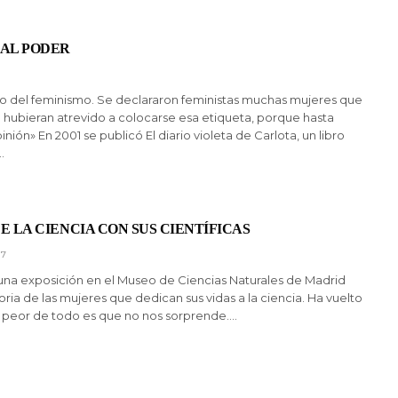
 AL PODER
ño del feminismo. Se declararon feministas muchas mujeres que
 hubieran atrevido a colocarse esa etiqueta, porque hasta
nión» En 2001 se publicó El diario violeta de Carlota, un libro
…
E LA CIENCIA CON SUS CIENTÍFICAS
17
y una exposición en el Museo de Ciencias Naturales de Madrid
oria de las mujeres que dedican sus vidas a la ciencia. Ha vuelto
o peor de todo es que no nos sorprende.…