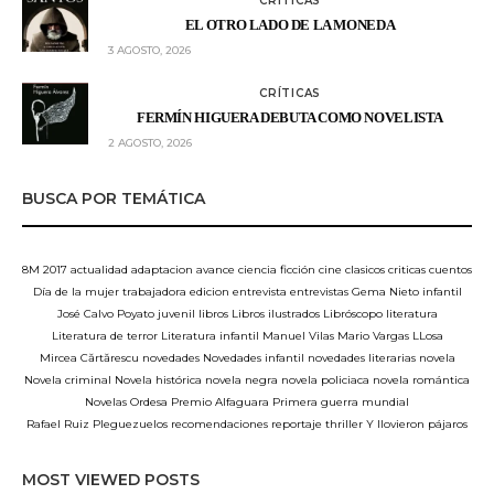
CRÍTICAS
EL OTRO LADO DE LA MONEDA
3 AGOSTO, 2026
CRÍTICAS
FERMÍN HIGUERA DEBUTA COMO NOVELISTA
2 AGOSTO, 2026
BUSCA POR TEMÁTICA
8M
2017
actualidad
adaptacion
avance
ciencia ficción
cine
clasicos
criticas
cuentos
Día de la mujer trabajadora
edicion
entrevista
entrevistas
Gema Nieto
infantil
José Calvo Poyato
juvenil
libros
Libros ilustrados
Libróscopo
literatura
Literatura de terror
Literatura infantil
Manuel Vilas
Mario Vargas LLosa
Mircea Cărtărescu
novedades
Novedades infantil
novedades literarias
novela
Novela criminal
Novela histórica
novela negra
novela policiaca
novela romántica
Novelas
Ordesa
Premio Alfaguara
Primera guerra mundial
Rafael Ruiz Pleguezuelos
recomendaciones
reportaje
thriller
Y llovieron pájaros
MOST VIEWED POSTS