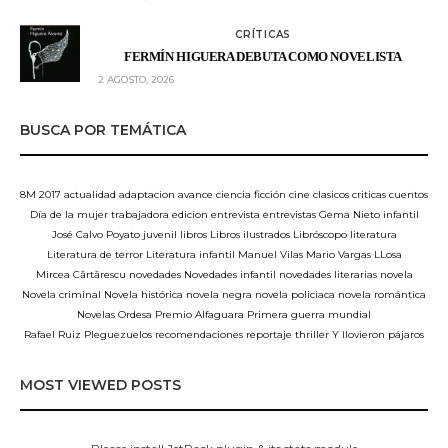
CRÍTICAS
FERMÍN HIGUERA DEBUTA COMO NOVELISTA
2 AGOSTO, 2026
BUSCA POR TEMÁTICA
8M
2017
actualidad
adaptacion
avance
ciencia ficción
cine
clasicos
criticas
cuentos
Día de la mujer trabajadora
edicion
entrevista
entrevistas
Gema Nieto
infantil
José Calvo Poyato
juvenil
libros
Libros ilustrados
Libróscopo
literatura
Literatura de terror
Literatura infantil
Manuel Vilas
Mario Vargas LLosa
Mircea Cărtărescu
novedades
Novedades infantil
novedades literarias
novela
Novela criminal
Novela histórica
novela negra
novela policiaca
novela romántica
Novelas
Ordesa
Premio Alfaguara
Primera guerra mundial
Rafael Ruiz Pleguezuelos
recomendaciones
reportaje
thriller
Y llovieron pájaros
MOST VIEWED POSTS