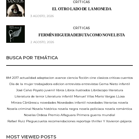
CRÍTICAS
EL OTRO LADO DE LA MONEDA
3 AGOSTO, 2026
CRÍTICAS
FERMÍN HIGUERA DEBUTA COMO NOVELISTA
2 AGOSTO, 2026
BUSCA POR TEMÁTICA
8M
2017
actualidad
adaptacion
avance
ciencia ficción
cine
clasicos
criticas
cuentos
Día de la mujer trabajadora
edicion
entrevista
entrevistas
Gema Nieto
infantil
José Calvo Poyato
juvenil
libros
Libros ilustrados
Libróscopo
literatura
Literatura de terror
Literatura infantil
Manuel Vilas
Mario Vargas LLosa
Mircea Cărtărescu
novedades
Novedades infantil
novedades literarias
novela
Novela criminal
Novela histórica
novela negra
novela policiaca
novela romántica
Novelas
Ordesa
Premio Alfaguara
Primera guerra mundial
Rafael Ruiz Pleguezuelos
recomendaciones
reportaje
thriller
Y llovieron pájaros
MOST VIEWED POSTS