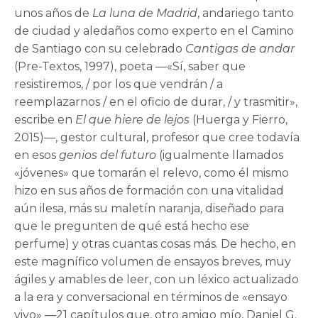
unos años de
La luna de Madrid
, andariego tanto
de ciudad y aledaños como experto en el Camino
de Santiago con su celebrado
Cantigas de andar
(Pre-Textos, 1997), poeta —«Sí, saber que
resistiremos, / por los que vendrán / a
reemplazarnos / en el oficio de durar, / y trasmitir»,
escribe en
El que hiere de lejos
(Huerga y Fierro,
2015)—, gestor cultural, profesor que cree todavía
en esos
genios del futuro
(igualmente llamados
«jóvenes» que tomarán el relevo, como él mismo
hizo en sus años de formación con una vitalidad
aún ilesa, más su maletín naranja, diseñado para
que le pregunten de qué está hecho ese
perfume) y otras cuantas cosas más. De hecho, en
este magnífico volumen de ensayos breves, muy
ágiles y amables de leer, con un léxico actualizado
a la era y conversacional en términos de «ensayo
vivo» —21 capítulos que, otro amigo mío, Daniel G.