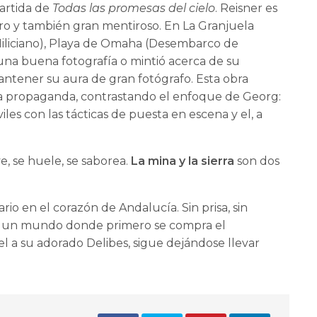
artida de
Todas las promesas del cielo
. Reisner es
ro y también gran mentiroso. En La Granjuela
 Miliciano), Playa de Omaha (Desembarco de
una buena fotografía o mintió acerca de su
antener su aura de gran fotógrafo. Esta obra
la propaganda, contrastando el enfoque de Georg:
viles con las tácticas de puesta en escena y el, a
 ve, se huele, se saborea.
La
mina y la sierra
son dos
ario en el corazón de Andalucía. Sin prisa, sin
 en un mundo donde primero se compra el
el a su adorado Delibes, sigue dejándose llevar