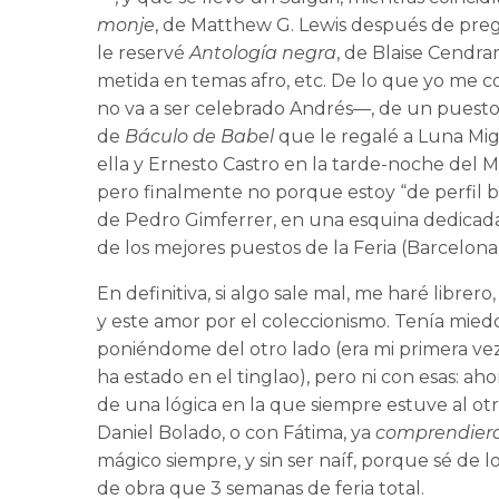
monje
, de Matthew G. Lewis después de pregu
le reservé
Antología negra
, de Blaise Cendra
metida en temas afro, etc. De lo que yo me
no va a ser celebrado Andrés—, de un puesto
de
Báculo de Babel
que le regalé a Luna Mi
ella y Ernesto Castro en la tarde-noche del M
pero finalmente no porque estoy “de perfil b
de Pedro Gimferrer, en una esquina dedicada 
de los mejores puestos de la Feria (Barcelona
En definitiva, si algo sale mal, me haré librer
y este amor por el coleccionismo. Tenía miedo
poniéndome del otro lado (era mi primera v
ha estado en el tinglao), pero ni con esas: a
de una lógica en la que siempre estuve al ot
Daniel Bolado, o con Fátima, ya
comprendier
mágico siempre, y sin ser naíf, porque sé de l
de obra que 3 semanas de feria total.