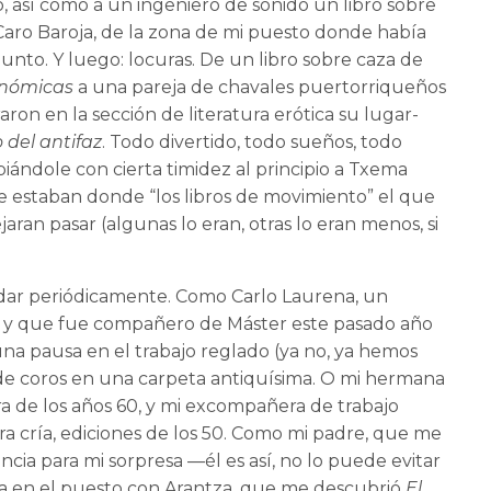
, así como a un ingeniero de sonido un libro sobre
Caro Baroja, de la zona de mi puesto donde había
unto. Y luego: locuras. De un libro sobre caza de
onómicas
a una pareja de chavales puertorriqueños
on en la sección de literatura erótica su lugar-
 del antifaz
. Todo divertido, todo sueños, todo
piándole con cierta timidez al principio a Txema
ue estaban donde “los libros de movimiento” el que
aran pasar (algunas lo eran, otras lo eran menos, si
ludar periódicamente. Como Carlo Laurena, un
 y que fue compañero de Máster este pasado año
a pausa en el trabajo reglado (ya no, ya hemos
 de coros en una carpeta antiquísima. O mi hermana
a de los años 60, y mi excompañera de trabajo
a cría, ediciones de los 50. Como mi padre, que me
ncia para mi sorpresa —él es así, no lo puede evitar
idía en el puesto con Arantza, que me descubrió
El