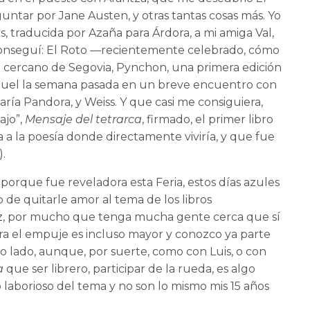
ntar por Jane Austen, y otras tantas cosas más. Yo
rs, traducida por Azaña para Árdora, a mi amiga Val,
 conseguí: El Roto —recientemente celebrado, cómo
 cercano de Segovia, Pynchon, una primera edición
guel la semana pasada en un breve encuentro con
aría Pandora, y Weiss. Y que casi me consiguiera,
ajo”,
Mensaje del tetrarca
, firmado, el primer libro
a la poesía donde directamente viviría, y que fue
).
o, porque fue reveladora esta Feria, estos días azules
 de quitarle amor al tema de los libros
ez, por mucho que tenga mucha gente cerca que sí
hora el empuje es incluso mayor y conozco ya parte
ro lado, aunque, por suerte, como con Luis, o con
a
que ser librero, participar de la rueda, es algo
o laborioso del tema y no son lo mismo mis 15 años