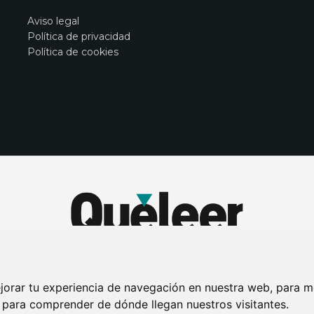
Aviso legal
Política de privacidad
Política de cookies
jorar tu experiencia de navegación en nuestra web, para m
y para comprender de dónde llegan nuestros visitantes.
DE PRIVACIDAD
PUBLICIDAD EN LA REVISTA QUÉ LEER
SORTEO-PREESTR