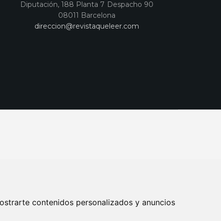
Diputación, 188 Planta 7 Despacho 90
08011 Barcelona
direccion@revistaqueleer.com
ostrarte contenidos personalizados y anuncios
ENOS
SUSCRIPCIONES
DISEÑO WEB BARCELONA