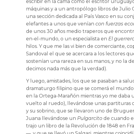
escribir en la cama como el escritor uruguayo
máquinas y a un antropólogo libros de Julio 
una sección dedicada al País Vasco en su conj
elefantes a unos que venían
con fuerzas ec
de unos 30 años medio traperos que encontrar
en-el-mundo, o un especialista en
El guerrero
hilos. Y que me las vi bien de comerciante, co
Sandoval el que se acercara a los lectores q
sostenían una rareza en sus manos, y no la dej
decimos nada más que la verdad).
Y luego, amistades, los que se pasaban a sa
dramaturgo filipino que se comerá el mundo
en la Ortega-Marañón mientras yo me daba un
vuelto al ruedo), llevándose unas partituras
y su sobrino, que se llevaron uno de Bruguer
Juana llevándose un
Pulgarcito
de cuando er
trajo un libro de la Revolución de 1848 en Fra
—, y que se llevó un Salgari, mientras coinc