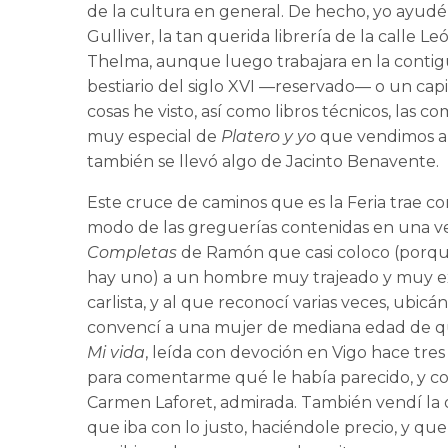
de la cultura en general. De hecho, yo ayudé a
Gulliver, la tan querida librería de la calle L
Thelma, aunque luego trabajara en la conti
bestiario del siglo XVI —reservado— o un cap
cosas he visto, así como libros técnicos, las 
muy especial de
Platero y yo
que vendimos a 
también se llevó algo de Jacinto Benavente.
Este cruce de caminos que es la Feria trae co
modo de las greguerías contenidas en una v
Completas
de Ramón que casi coloco (porqu
hay uno) a un hombre muy trajeado y muy exq
carlista, y al que reconocí varias veces, ubic
convencí a una mujer de mediana edad de que
Mi vida
, leída con devoción en Vigo hace tre
para comentarme qué le había parecido, y co
Carmen Laforet, admirada. También vendí la 
que iba con lo justo, haciéndole precio, y qu