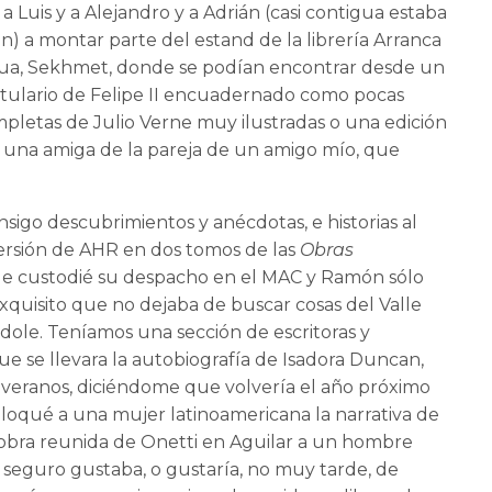
 Luis y a Alejandro y a Adrián (casi contigua estaba
eón) a montar parte del estand de la librería Arranca
gua, Sekhmet, donde se podían encontrar desde un
itulario de Felipe II encuadernado como pocas
completas de Julio Verne muy ilustradas o una edición
una amiga de la pareja de un amigo mío, que
nsigo descubrimientos y anécdotas, e historias al
ersión de AHR en dos tomos de las
Obras
e custodié su despacho en el MAC y Ramón sólo
uisito que no dejaba de buscar cosas del Valle
ándole. Teníamos una sección de escritoras y
 se llevara la autobiografía de Isadora Duncan,
s veranos, diciéndome que volvería el año próximo
loqué a una mujer latinoamericana la narrativa de
obra reunida de Onetti en Aguilar a un hombre
e seguro gustaba, o gustaría, no muy tarde, de